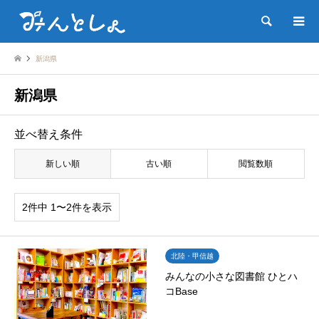
検索
新潟県
新潟県
並べ替え条件
新しい順
古い順
閲覧数順
2件中 1〜2件を表示
北陸・甲信越
みんなの小さな図書館 ひとハ
コBase